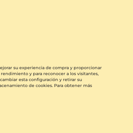
Glamira
Broche Mariposa
 mejorar su experiencia de compra y proporcionar
+21
+9
14k Oro Blanco & Diamante cultivado en laboratorio
 rendimiento y para reconocer a los visitantes,
0.831 crt - VS
cambiar esta configuración y retirar su
$1,778.00
almacenamiento de cookies. Para obtener más
a partir de $387