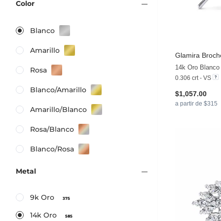
Color
Blanco
Amarillo
Glamira
Broch
14k Oro Blanco 
Rosa
0.306 crt - VS
Blanco/Amarillo
$1,057.00
a partir de $315
Amarillo/Blanco
Rosa/Blanco
Blanco/Rosa
Metal
9k Oro
375
14k Oro
585