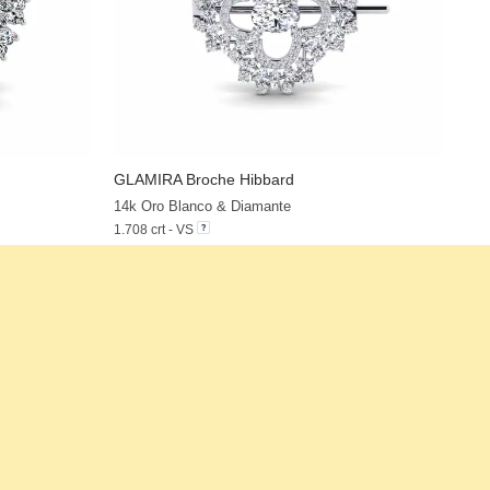
GLAMIRA
Broche Hibbard
+37
+36
14k Oro Blanco & Diamante
1.708 crt - VS
$5,953.00
a partir de $422