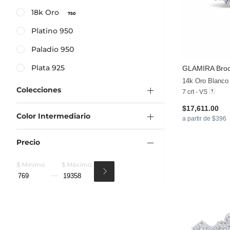
18k Oro
750
Platino 950
Paladio 950
Plata 925
GLAMIRA
Bro
14k Oro Blanco
Colecciones
7 crt - VS
$17,611.00
Color Intermediario
a partir de $396
Precio
$ Mínimo
$ Máximo