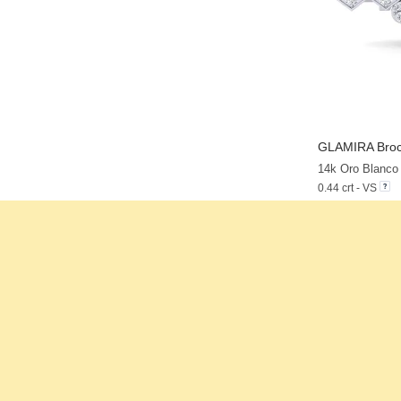
GLAMIRA
Broc
14k Oro Blanco
0.44 crt - VS
$1,396.00
a partir de $353