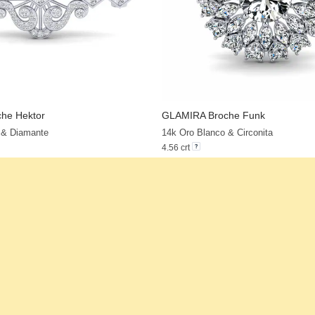
he Hektor
GLAMIRA
Broche Funk
+13
 & Diamante
14k Oro Blanco & Circonita
4.56 crt
$1,307.00
a partir de $387