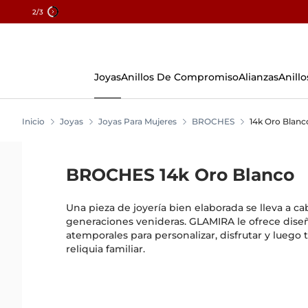
2
/3
Skip
To
Content
Joyas
Anillos De Compromiso
Alianzas
Anillo
Inicio
Joyas
Joyas Para Mujeres
BROCHES
14k Oro Blanc
BROCHES 14k Oro Blanco
Una pieza de joyería bien elaborada se lleva a ca
generaciones venideras. GLAMIRA le ofrece dis
atemporales para personalizar, disfrutar y luego
reliquia familiar.