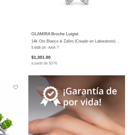
GLAMIRA
Broche Luigist
+13
+6
14k Oro Blanco & Zafiro (Creado en Laboratorio) & Circonita
5.608 crt - AAA
$1,301.00
a partir de $376