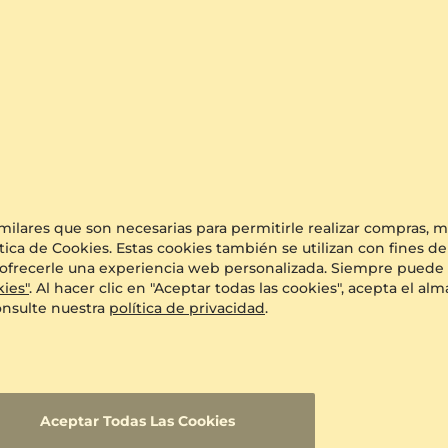
he Engel
Glamira
Broche Tulip
imilares que son necesarias para permitirle realizar compras,
+6
& Zafiro Rosado & Circonita
14k Oro Blanco & Diamante
tica de Cookies. Estas cookies también se utilizan con fines de
1.142 crt - SI
o y ofrecerle una experiencia web personalizada. Siempre puede 
$6,276.00
kies"
. Al hacer clic en "Aceptar todas las cookies", acepta el 
a partir de $302
onsulte nuestra
política de privacidad
.
s Más Nuevos
Aceptar Todas Las Cookies