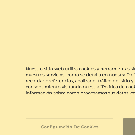
GLAMIRA
Broc
Nuestro sitio web utiliza cookies y herramientas s
14k Oro Blanco 
nuestros servicios, como se detalla en nuestra Polí
0.249 crt - AAA
recordar preferencias, analizar el tráfico del siti
$1,263.00
consentimiento visitando nuestra
"Política de coo
a partir de $348
información sobre cómo procesamos sus datos, c
Los Diseño
Configuración De Cookies