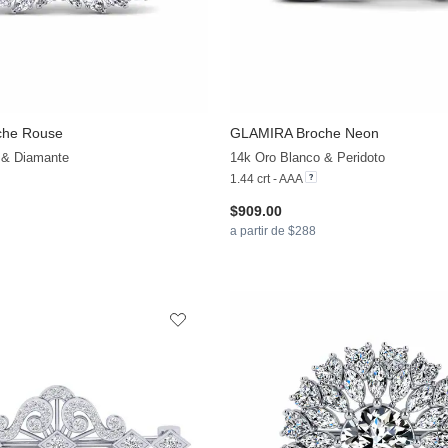
che Rouse
GLAMIRA
Broche Neon
+20
 & Diamante
14k Oro Blanco & Peridoto
1.44 crt - AAA
$909.00
a partir de $288