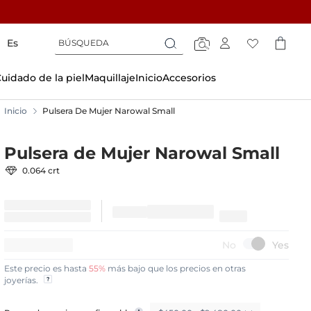
Búsqueda
Búsqueda
Es
Búsqueda
uidado de la piel
Maquillaje
Inicio
Accesorios
Inicio
Pulsera De Mujer Narowal Small
Pulsera de Mujer Narowal Small
0.064 crt
15%
DE DESCUENTO
Este precio es hasta
55%
más bajo que los precios en otras
joyerías.