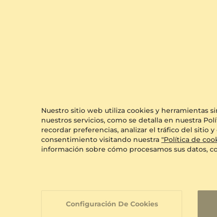
Desenvuelve el
Momento con Estil
Nuestro sitio web utiliza cookies y herramientas s
nuestros servicios, como se detalla en nuestra Polí
En GLAMIRA, cada compra llega en nuestro
recordar preferencias, analizar el tráfico del siti
empaque distintivo, añadiendo un toque especial
consentimiento visitando nuestra
"Política de coo
a tu regalo. Ya sea un capricho para ti mismo o un
información sobre cómo procesamos sus datos, c
ser querido, nuestras cajas garantizan una
experiencia de desempaquetado inolvidable
Configuración De Cookies