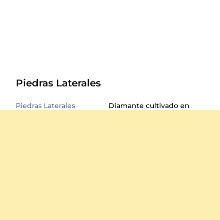
Piedras Laterales
Piedras Laterales
Diamante cultivado en
laboratorio
Certificado
GL Certificado
Total de quilates de la
1.75
piedra
Diámetro
1.8 mm
Forma
Redondo
Calidad
VS
Corte
Muy bueno