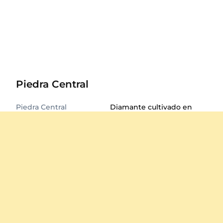
Piedra Central
Piedra Central
Diamante cultivado en
laboratorio
Certificado
GL Certificado
Total de quilates de la
0.064
piedra
Diámetro
1.2 mm
Forma
Redondo
Calidad
VS
Corte
Muy bueno