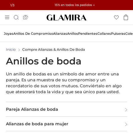
Regalos gratis en pedidos superiores a $500 y $1.500 · Explorar →
✓ Devoluciones en 60 días ✓ Redimensionamiento gratuito
15% en todos los pedidos →
1
/3
Skip
Búsqueda
To
Content
Joyas
Anillos De Compromiso
Alianzas
Anillos
Pendientes
Collares
Pulseras
Cole
Inicio
Compre Alianzas & Anillos De Boda
Anillos de boda
Un anillo de bodas es un símbolo de amor entre una
pareja. Es una muestra de su compromiso y un
recordatorio de sus votos mutuos. Conviértalo en algo
que atesorará toda la vida y que sea único para usted.
Pareja Alianzas de boda
Alianzas de boda para mujer