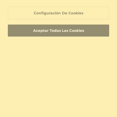
Configuración De Cookies
También Podría Gustarle
Aceptar Todas Las Cookies
Explore Sus Beneficios
DETALLES DE ENVÍO
Tiempo estimado de
entrega:
Envío gratuito a través
UPS
de:
El
tiempo
es la palabra clave a la hora de organizar
una sorpresa para una propuesta de matrimonio o
una boda. GLAMIRA se enorgullece de ofrecer uno
de los plazos de producción y envío más rápidos del
mercado.