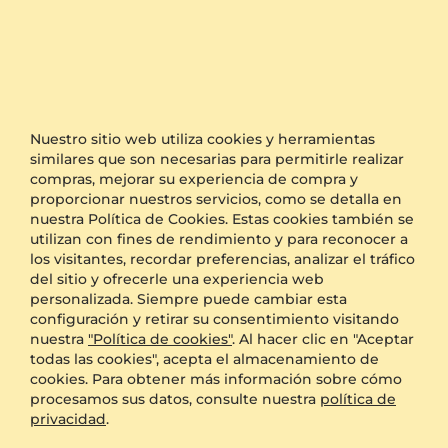
viejos y un joyero nos tomó medidas en los
dedos para encontrar el tamaño correcto. El
calibre de anillo gratuito que puede solicitar
aquí en el sitio web es demasiado fácil de
equivocar, además pasó mucho tiempo antes
de que llegara. Pero en general, fue una buena
experiencia y glamira nos mantuvo informados
Nuestro sitio web utiliza cookies y herramientas
a lo largo del camino para que pudiéramos
similares que son necesarias para permitirle realizar
seguir nuestros anillos desde el pedido hasta la
compras, mejorar su experiencia de compra y
producción y el envío.
proporcionar nuestros servicios, como se detalla en
nuestra Política de Cookies. Estas cookies también se
Mostrar la versión original de la reseña
utilizan con fines de rendimiento y para reconocer a
traducida
los visitantes, recordar preferencias, analizar el tráfico
del sitio y ofrecerle una experiencia web
Fue este repaso útil?
personalizada. Siempre puede cambiar esta
0
0
configuración y retirar su consentimiento visitando
nuestra
"Política de cookies"
. Al hacer clic en "Aceptar
todas las cookies", acepta el almacenamiento de
cookies. Para obtener más información sobre cómo
1 artículo
procesamos sus datos, consulte nuestra
política de
privacidad
.