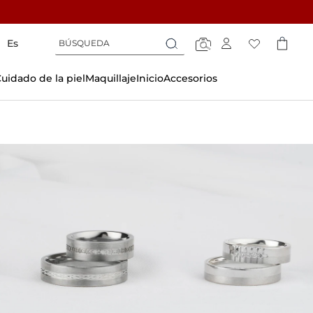
Búsqueda
Búsqueda
Es
Búsqueda
uidado de la piel
Maquillaje
Inicio
Accesorios