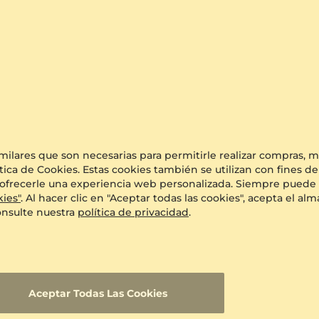
e 60 Días
Redimensionamiento Gratis.
Joyería Artesana
Boletín de noticias
Inscríbase a nuestro boletín de noticias y consiga
$10
de
descuento en su próxima compra
imilares que son necesarias para permitirle realizar compras,
tica de Cookies. Estas cookies también se utilizan con fines de
o y ofrecerle una experiencia web personalizada. Siempre puede 
kies"
. Al hacer clic en "Aceptar todas las cookies", acepta el 
onsulte nuestra
política de privacidad
.
Aceptar Todas Las Cookies
vegar
Sobre nosotros