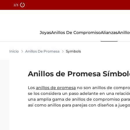
2
/3
Skip
To
Content
Joyas
Anillos De Compromiso
Alianzas
Anillo
Inicio
Anillos De Promesa
Symbols
Anillos de Promesa Símbol
Los
anillos de promesa
no son anillos de compr
se los considera un paso adelante en una relaci
una amplia gama de anillos de compromiso para
así como anillos para parejas con diseños a juego