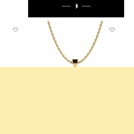
Colgante de Mujer Zykadial
14k Oro Amarillo & Zafiro negro
0.25 crt - AAA