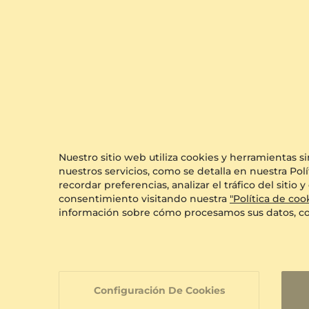
0.68 crt - AAA
$1,958.00
a partir de $369
Nuestro sitio web utiliza cookies y herramientas s
nuestros servicios, como se detalla en nuestra Polí
recordar preferencias, analizar el tráfico del siti
consentimiento visitando nuestra
"Política de coo
información sobre cómo procesamos sus datos, c
Configuración De Cookies
Colgante de M