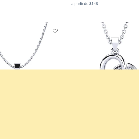
a partir de $148
ujer Ming
Colgante de Mujer Peleng
& Zafiro negro
Plata 925 & Zafiro negro & Diamante
0.246 crt - AAA