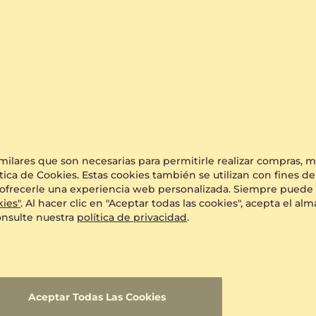
0.26 crt - AAA
$397.00
a partir de $334
imilares que son necesarias para permitirle realizar compras,
tica de Cookies. Estas cookies también se utilizan con fines de
o y ofrecerle una experiencia web personalizada. Siempre puede 
kies"
. Al hacer clic en "Aceptar todas las cookies", acepta el 
onsulte nuestra
política de privacidad
.
Aceptar Todas Las Cookies
ujer Wiwol
Colgante de Mujer Cosinus