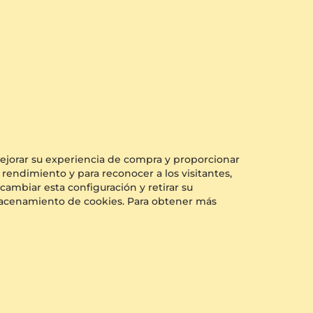
0.14 crt - AAA
$450.00
a partir de $157
 mejorar su experiencia de compra y proporcionar
 rendimiento y para reconocer a los visitantes,
cambiar esta configuración y retirar su
almacenamiento de cookies. Para obtener más
Colgante de Mujer Berta