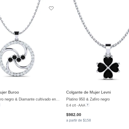
ujer Buroo
Colgante de Mujer Levni
Plata 925 & Zafiro negro & Diamante cultivado en laboratorio
Platino 950 & Zafiro negro
0.4 crt - AAA
$982.00
a partir de $158