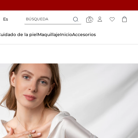
Búsqueda
Búsqueda
Es
Búsqueda
uidado de la piel
Maquillaje
Inicio
Accesorios