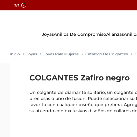
3
/3
Skip
To
Content
Joyas
Anillos De Compromiso
Alianzas
Anillo
Inicio
Joyas
Joyas Para Mujeres
Catálogo De Colgantes
COLGANTES Zafiro negro
Un colgante de diamante solitario, un colgante c
preciosas o uno de fusión. Puede seleccionar su 
favorito con cualquier diseño que prefiera. Agre
su atuendo con exclusivos diseños de collares 