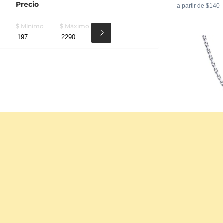
Precio
a partir de $140
$ Mínimo
$ Máximo
Colgante de M
18k Oro Blanco 
0.2 crt - AAA