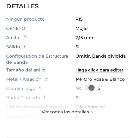
DETALLES
Ningún producto
R15
GÉNERO
Mujer
Ancho
2,15 mm
Sólido
Si
Configuración de Estructura
Omitir, Banda dividida
de Banda
Tamaño del anillo
Haga click para editar
Metal / Aleación
14k Oro Rosa & Blanco
Glamira Logo
Rodio Plateado
Sí
Dimensiones del producto
Click para ver
Ver todos los detalles
Ajuste Confort
Sí
Peso promedio
≈ 2.98 Gramos