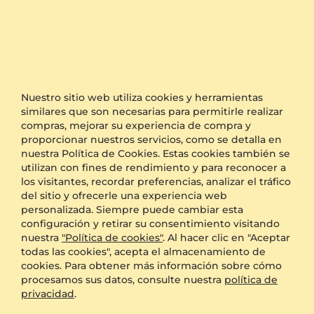
Solo reseñas de Estados Unidos
Con imágenes
Compradores verificados
Ordenar por:
Relevancia
Nuestro sitio web utiliza cookies y herramientas
similares que son necesarias para permitirle realizar
Rollo
compras, mejorar su experiencia de compra y
proporcionar nuestros servicios, como se detalla en
nuestra Política de Cookies. Estas cookies también se
¡Maravilloso Producto!
Comprador verificado
utilizan con fines de rendimiento y para reconocer a
¡Compré este anillo como regalo y cuando abrí
los visitantes, recordar preferencias, analizar el tráfico
la caja me quedé impresionado por la belleza!
del sitio y ofrecerle una experiencia web
El anillo se ve muy bien, el empaque también
personalizada. Siempre puede cambiar esta
es excelente. Definitivamente por encima de
configuración y retirar su consentimiento visitando
las expectativas y por encima de lo que se
nuestra
"Política de cookies"
. Al hacer clic en "Aceptar
puede encontrar en los orfebres clásicos. Entre
todas las cookies", acepta el almacenamiento de
otras cosas a mejor precio. El único defecto son
cookies. Para obtener más información sobre cómo
los rubíes. Esperaba un bonito rubí rojo sangre
procesamos sus datos, consulte nuestra
política de
de paloma, en cambio son casi rosa oscuro, si
privacidad
.
no hubiera confiado en el certificado y hecho
una búsqueda en línea, habría jurado que no