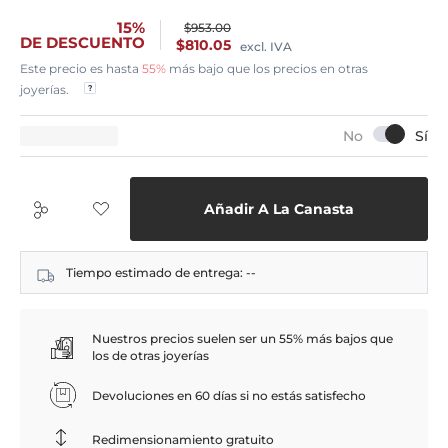
15%
$953.00
DE DESCUENTO
$810.05
excl. IVA
Este precio es hasta
55%
más bajo que los precios en otras
joyerías.
Añadir A La Canasta
Tiempo estimado de entrega:
--
Nuestros precios suelen ser un 55% más bajos que
los de otras joyerías
Devoluciones en 60 días si no estás satisfecho
Redimensionamiento gratuito