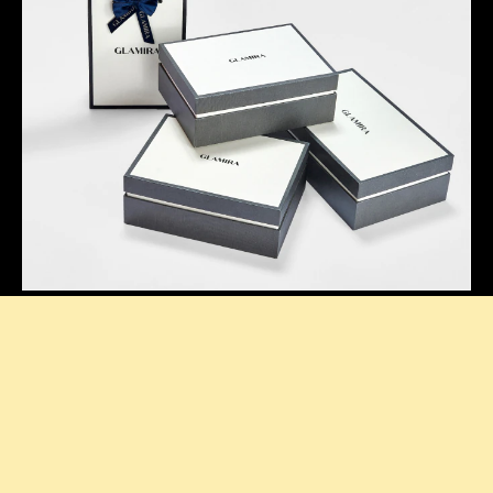
Presentación Reflexiva
Nuestras cajas de firma añaden un toque elegante a
cada compra, haciendo que tu desempaquetado se
sienta extra especial.