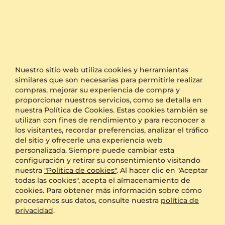
Piercing Nariz Fadila
Piercing Nariz Leach
14k Oro Blanco & Diamante
9k Oro amarillo & Circonita
0.015 crt - VS
0.114 crt
Nuestro sitio web utiliza cookies y herramientas
$257.00
$85.00
similares que son necesarias para permitirle realizar
a partir de $106
a partir de $73
compras, mejorar su experiencia de compra y
proporcionar nuestros servicios, como se detalla en
nuestra Política de Cookies. Estas cookies también se
utilizan con fines de rendimiento y para reconocer a
los visitantes, recordar preferencias, analizar el tráfico
del sitio y ofrecerle una experiencia web
personalizada. Siempre puede cambiar esta
configuración y retirar su consentimiento visitando
nuestra
"Política de cookies"
. Al hacer clic en "Aceptar
todas las cookies", acepta el almacenamiento de
cookies. Para obtener más información sobre cómo
procesamos sus datos, consulte nuestra
política de
privacidad
.
Piercing Nariz Beurre
Piercing Nariz Bucolique