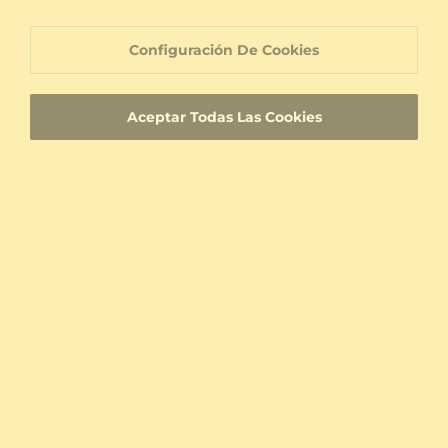
14k Oro Amarillo & Diamante
14k Oro Amarillo & Diamante
0.125 crt - VS
0.018 crt - VS
$406.00
$146.00
Configuración De Cookies
a partir de $123
a partir de $95
Aceptar Todas Las Cookies
Anillo de la nariz Wonges
Piercing Nariz Alte
18k Oro Amarillo
18k Oro Blanco & Diamante
0.105 crt - VS
$220.00
a partir de $125
$289.00
a partir de $115