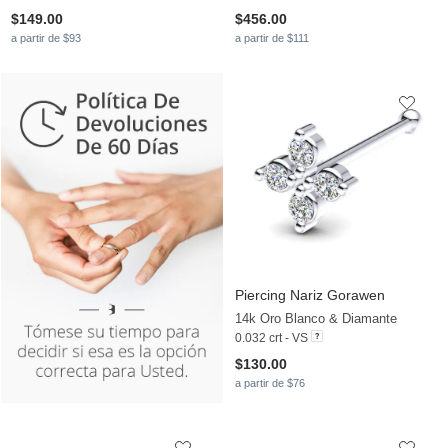
$149.00
$456.00
a partir de $93
a partir de $111
Piercing Nariz Gorawen
14k Oro Blanco & Diamante
0.032 crt - VS
$130.00
a partir de $76