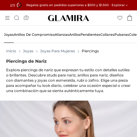
Regalos gratis en pedidos superiores a $500 y $1.500 · Explorar →
✓ Devoluciones en 60 días ✓ Redimensionamiento gratuito
15% en todos los pedidos →
2
/3
Skip
Búsqueda
To
Content
Joyas
Anillos De Compromiso
Alianzas
Anillos
Pendientes
Collares
Pulseras
Cole
Inicio
Joyas
Joyas Para Mujeres
Piercings
Piercings de Nariz
Explora piercings de nariz que expresan tu estilo con detalles sutiles
o brillantes. Descubre studs para nariz, anillos para nariz, diseños
con diamantes y joyas con esmeralda, rubí o zafiro. Elige una pieza
para acompañar tu look diario, celebrar una ocasión especial o crear
una combinación que se sienta auténticamente tuya.