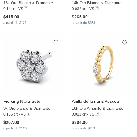
18k Oro Blanco & Diamante
14k Oro Blanco & Diamante
0.11 crt - VS
0.032 crt - VS
$415.00
$265.00
a partir de $121
a partir de $158
Piercing Nariz Soto
Anillo de la nariz Aescou
9k Oro blanco & Diamante
18k Oro Amarillo & Diamante
0.105 crt - VS
0.022 crt - VS
$207.00
$304.00
a partir de $120
a partir de $139