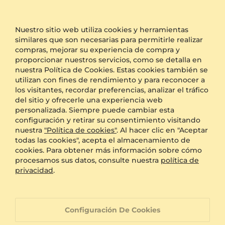
el logotipo de GLAMIRA.
Otras Opciones
Nuestro sitio web utiliza cookies y herramientas
similares que son necesarias para permitirle realizar
Transporte
Envío gratis
compras, mejorar su experiencia de compra y
Embalaje anónimo
Disponible
proporcionar nuestros servicios, como se detalla en
nuestra Política de Cookies. Estas cookies también se
Grabado
GRATIS
utilizan con fines de rendimiento y para reconocer a
Caja de regalo
GRATIS
los visitantes, recordar preferencias, analizar el tráfico
del sitio y ofrecerle una experiencia web
BENEFICIOS ADICIONALES CON ESTA COMPRA:
personalizada. Siempre puede cambiar esta
configuración y retirar su consentimiento visitando
Política de devoluciones de 60 días
nuestra
"Política de cookies"
. Al hacer clic en "Aceptar
todas las cookies", acepta el almacenamiento de
cookies. Para obtener más información sobre cómo
Política de cambio de tamaño de 60 días
procesamos sus datos, consulte nuestra
política de
privacidad
.
Garantía de por vida
Configuración De Cookies
Atención al cliente orientada a la 100%