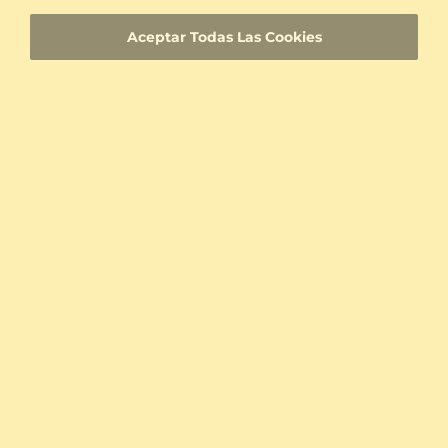
satisfacción
Aceptar Todas Las Cookies
Joyas hechas a medida con una identificación
de producto única
Entrega rápida
Certificados de autenticidad para diamantes y
piedras preciosas
Materiales hipoalergénicos
Experiencia comprobada
Fundada en Heilbronn - Alemania, entregando
la mejor calidad desde 2008.