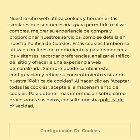
el logotipo de GLAMIRA.
Otras Opciones
Nuestro sitio web utiliza cookies y herramientas
similares que son necesarias para permitirle realizar
Transporte
Envío gratis
compras, mejorar su experiencia de compra y
Embalaje anónimo
Disponible
proporcionar nuestros servicios, como se detalla en
nuestra Política de Cookies. Estas cookies también se
Grabado
GRATIS
utilizan con fines de rendimiento y para reconocer a
Caja de regalo
GRATIS
los visitantes, recordar preferencias, analizar el tráfico
del sitio y ofrecerle una experiencia web
BENEFICIOS ADICIONALES CON ESTA COMPRA:
personalizada. Siempre puede cambiar esta
configuración y retirar su consentimiento visitando
Política de devoluciones de 60 días
nuestra
"Política de cookies"
. Al hacer clic en "Aceptar
todas las cookies", acepta el almacenamiento de
cookies. Para obtener más información sobre cómo
Política de cambio de tamaño de 60 días
procesamos sus datos, consulte nuestra
política de
privacidad
.
Garantía de por vida
Configuración De Cookies
Atención al cliente orientada a la 100%