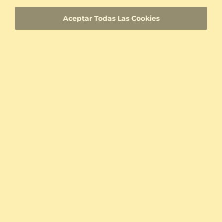
satisfacción
Aceptar Todas Las Cookies
Joyas hechas a medida con una identificación
de producto única
Entrega rápida
Certificados de autenticidad para diamantes y
piedras preciosas
Materiales hipoalergénicos
Experiencia comprobada
Fundada en Heilbronn - Alemania, entregando
la mejor calidad desde 2008.