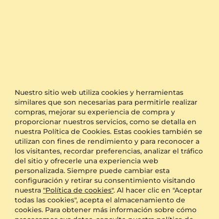
opción de embalaje anónimo durante el pago y le
enviaremos su producto en un paquete sencillo sin
el logotipo de GLAMIRA.
Otras Opciones
Transporte
Envío gratis
Embalaje anónimo
Disponible
Grabado
GRATIS
Nuestro sitio web utiliza cookies y herramientas
Caja de regalo
GRATIS
similares que son necesarias para permitirle realizar
compras, mejorar su experiencia de compra y
proporcionar nuestros servicios, como se detalla en
BENEFICIOS ADICIONALES CON ESTA COMPRA:
nuestra Política de Cookies. Estas cookies también se
utilizan con fines de rendimiento y para reconocer a
Política de devoluciones de 60 días
los visitantes, recordar preferencias, analizar el tráfico
del sitio y ofrecerle una experiencia web
personalizada. Siempre puede cambiar esta
Política de cambio de tamaño de 60 días
configuración y retirar su consentimiento visitando
nuestra
"Política de cookies"
. Al hacer clic en "Aceptar
todas las cookies", acepta el almacenamiento de
Garantía de por vida
cookies. Para obtener más información sobre cómo