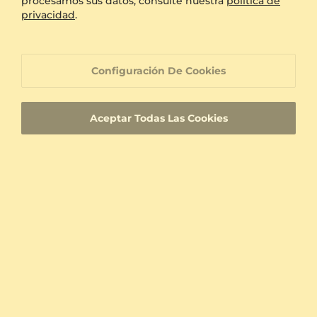
procesamos sus datos, consulte nuestra
política de
privacidad
.
Atención al cliente orientada a la 100%
satisfacción
Configuración De Cookies
Joyas hechas a medida con una identificación
de producto única
Aceptar Todas Las Cookies
Entrega rápida
Certificados de autenticidad para diamantes y
piedras preciosas
Materiales hipoalergénicos
Experiencia comprobada