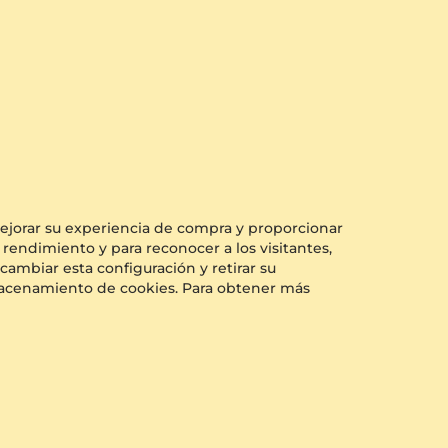
+11
14k Oro Amarillo & Blanco & Diamante cultivado en laboratorio
14k Oro Amarillo
$955.00
a partir de $106
 mejorar su experiencia de compra y proporcionar
 rendimiento y para reconocer a los visitantes,
cambiar esta configuración y retirar su
almacenamiento de cookies. Para obtener más