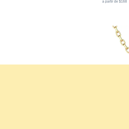
a partir de $168
Colgante para
14k Oro Amaril