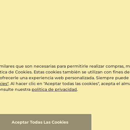
0.132 crt - VS
$1,594.00
a partir de $237
imilares que son necesarias para permitirle realizar compras,
tica de Cookies. Estas cookies también se utilizan con fines de
o y ofrecerle una experiencia web personalizada. Siempre puede 
kies"
. Al hacer clic en "Aceptar todas las cookies", acepta el 
onsulte nuestra
política de privacidad
.
Aceptar Todas Las Cookies