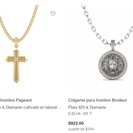
 hombre Pageant
Colgante para hombre Brodeur
+11
14k Oro Amarillo & Diamante cultivado en laboratorio
Plata 925 & Diamante
0.32 crt - VS
$923.00
a partir de $344