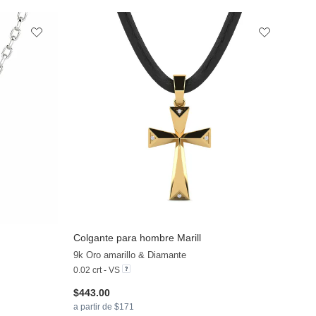
Colgante para hombre Marill
+11
+10
9k Oro amarillo & Diamante
0.02 crt - VS
$443.00
a partir de $171