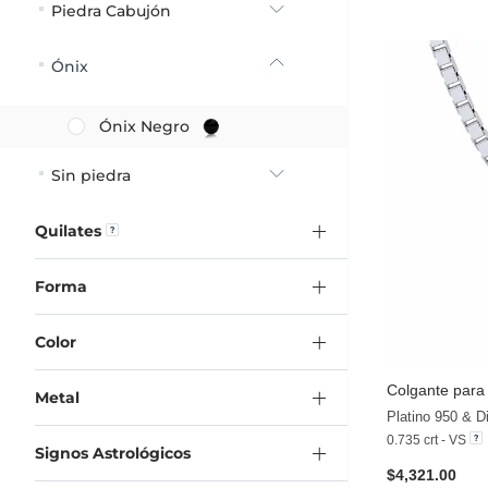
Piedra Cabujón
Ónix
Ónix Negro
Sin piedra
Quilates
Forma
Color
Colgante par
Metal
Platino 950 & 
0.735 crt - VS
Signos Astrológicos
$4,321.00