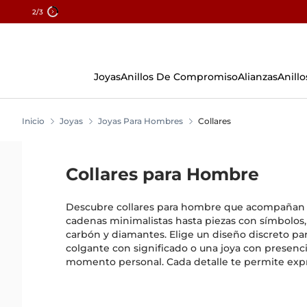
2
/3
Skip
To
Content
Joyas
Anillos De Compromiso
Alianzas
Anillo
Inicio
Joyas
Joyas Para Hombres
Collares
Collares para Hombre
Descubre collares para hombre que acompañan c
cadenas minimalistas hasta piezas con símbolos,
carbón y diamantes. Elige un diseño discreto par
colgante con significado o una joya con presenci
momento personal. Cada detalle te permite expr