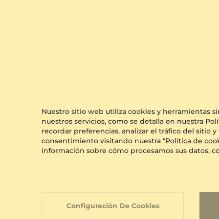
9k Oro amarillo
$732.00
a partir de $115
Nuestro sitio web utiliza cookies y herramientas s
nuestros servicios, como se detalla en nuestra Polí
recordar preferencias, analizar el tráfico del siti
consentimiento visitando nuestra
"Política de coo
información sobre cómo procesamos sus datos, c
Configuración De Cookies