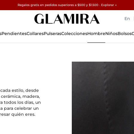
Regalos gratis en pedidos superiores a $500 y $1.500 · Explorar →
✓ Devoluciones en 60 días ✓ Redimensionamiento gratuito
15% en todos los pedidos →
En
s
Pendientes
Collares
Pulseras
Colecciones
Hombre
Niños
Bolsos
C
ada estilo, desde
 cerámica, madera,
a todos los días, un
a para celebrar un
esar quién eres.