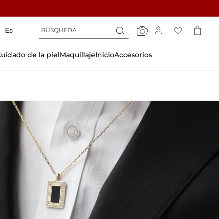
Búsqueda
Búsqueda
Es
Búsqueda
uidado de la piel
Maquillaje
Inicio
Accesorios