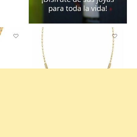
Collar para hombre Authre
+11
14k Oro Amarillo con Rodio Negro & Zafiro negro