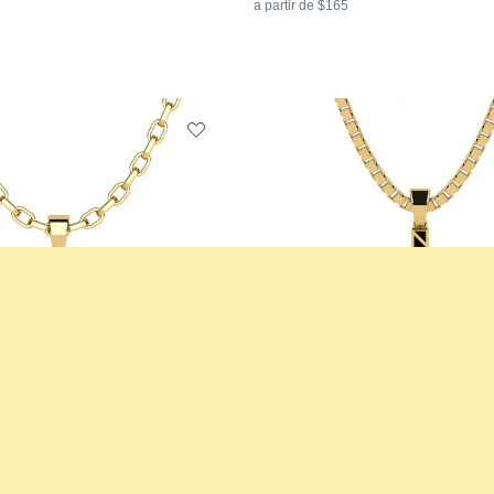
a partir de $165
 hombre Grubbin
Colgante para hombre Green
+10
lo & Diamante
14k Oro Amarillo