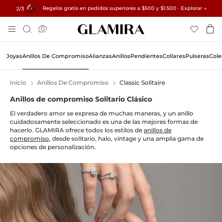
Regalos gratis en pedidos superiores a $500 y $1.500 · Explorar →
✓ Devoluciones en 60 días ✓ Redimensionamiento gratuito
15% en todos los pedidos →
3
/3
Skip
Búsqueda
To
Content
Joyas
Anillos De Compromiso
Alianzas
Anillos
Pendientes
Collares
Pulseras
Cole
Inicio
Anillos De Compromiso
Classic Solitaire
Anillos de compromiso Solitario Clásico
El verdadero amor se expresa de muchas maneras, y un anillo
cuidadosamente seleccionado es una de las mejores formas de
hacerlo. GLAMIRA ofrece todos los estilos de
anillos de
compromiso
, desde solitario, halo, vintage y una amplia gama de
opciones de personalización.