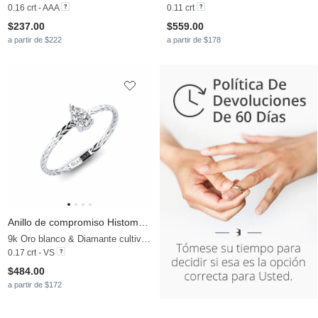
0.16 crt - AAA
0.11 crt
$237.00
$559.00
a partir de $222
a partir de $178
Anillo de compromiso Histomania
9k Oro blanco & Diamante cultivado en laboratorio
0.17 crt - VS
$484.00
a partir de $172