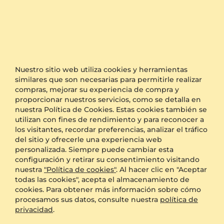
Anillo de compromiso Cyndroa
Anillo de compromiso Rayanne
14k Oro Amarillo & Circonita
Plata 925 & Circonita
Nuestro sitio web utiliza cookies y herramientas
0.44 crt
1 crt
similares que son necesarias para permitirle realizar
compras, mejorar su experiencia de compra y
$703.00
$228.00
proporcionar nuestros servicios, como se detalla en
a partir de $222
a partir de $228
nuestra Política de Cookies. Estas cookies también se
utilizan con fines de rendimiento y para reconocer a
los visitantes, recordar preferencias, analizar el tráfico
del sitio y ofrecerle una experiencia web
personalizada. Siempre puede cambiar esta
configuración y retirar su consentimiento visitando
nuestra
"Política de cookies"
. Al hacer clic en "Aceptar
todas las cookies", acepta el almacenamiento de
cookies. Para obtener más información sobre cómo
procesamos sus datos, consulte nuestra
política de
privacidad
.