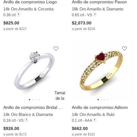
Anillo de compromiso Liogo
Anillo de compromiso Pavon
14k Oro Amarillo & Circonita
18k Oro Amarillo & Diamante
0.36 crt
0.65 crt - VS
$825.00
$2,073.00
a partir de $227
a partir de $228
Anillo de compromiso Bridal Rise 0.16crt
Anillo de compromiso Adlonn
14k Oro Blanco & Diamante
14k Oro Amarillo & Rubí
0.16 crt - VS
0.1 crt - AAA
$926.00
$662.00
a partir de $172
a partir de $181