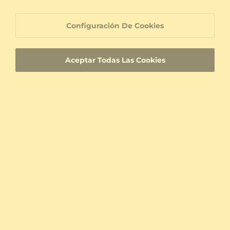
Anillo de compromiso Almira 0.5 crt
Anillo de Mujer Egidia
Plata 925 & Diamante cultivado en laboratorio
14k Oro Rosa & Diamante cultivado en laboratorio
Configuración De Cookies
0.5 crt - VS
0.36 crt - VS
$394.00
$993.00
a partir de $206
a partir de $200
Aceptar Todas Las Cookies
Anillo de compromiso Ersilia 0.5 crt
14k Oro Amarillo & Diamante cultivado en laboratorio
0.5 crt - VS
$984.00
a partir de $194