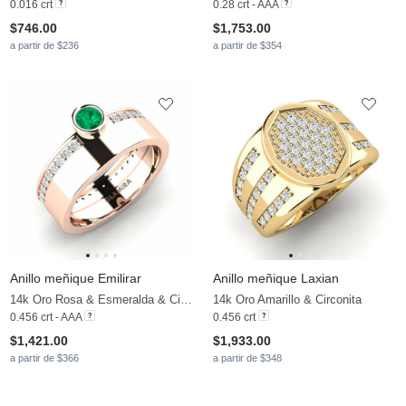
0.016 crt
0.28 crt - AAA
$746.00
$1,753.00
a partir de $236
a partir de $354
Anillo meñique Emilirar
Anillo meñique Laxian
14k Oro Rosa & Esmeralda & Circonita
14k Oro Amarillo & Circonita
0.456 crt - AAA
0.456 crt
$1,421.00
$1,933.00
a partir de $366
a partir de $348