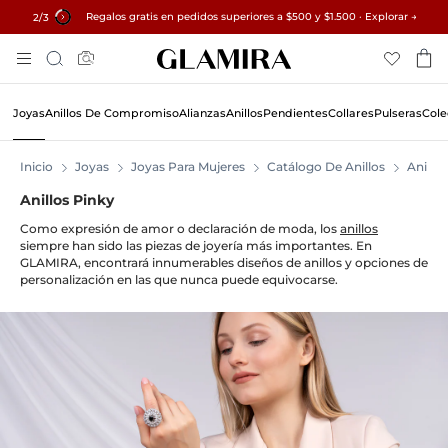
Regalos gratis en pedidos superiores a $500 y $1.500 · Explorar →
✓ Devoluciones en 60 días ✓ Redimensionamiento gratuito
15% en todos los pedidos →
3
/3
Skip
Búsqueda
To
Content
Joyas
Anillos De Compromiso
Alianzas
Anillos
Pendientes
Collares
Pulseras
Cole
Inicio
Joyas
Joyas Para Mujeres
Catálogo De Anillos
Anillos
Anillos Pinky
Como expresión de amor o declaración de moda, los
anillos
siempre han sido las piezas de joyería más importantes. En
GLAMIRA, encontrará innumerables diseños de anillos y opciones de
personalización en las que nunca puede equivocarse.