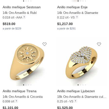
Anillo meñique Sestosan
Anillo meñique Enje
14k Oro Amarillo & Rubí
14k Oro Amarillo & Diamante
0.018 crt - AAA
0.112 crt - VS
$519.00
$1,217.00
a partir de $229
a partir de $291
Anillo meñique Ttrena
Anillo meñique Ljubezen
14k Oro Amarillo & Circonita
18k Oro Amarillo & Diamante cultivado en laboratorio
0.008 crt
0.25 crt - VS
$1,101.00
$1,525.00