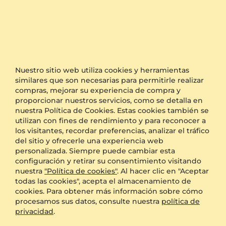
Anillo meñique Nasra
Anillo meñique Gugmony
14k Oro Amarillo & Diamante cultivado en laboratorio
14k Oro Rosa
0.104 crt - VS
$569.00
Nuestro sitio web utiliza cookies y herramientas
a partir de $220
$1,136.00
similares que son necesarias para permitirle realizar
a partir de $290
compras, mejorar su experiencia de compra y
proporcionar nuestros servicios, como se detalla en
nuestra Política de Cookies. Estas cookies también se
utilizan con fines de rendimiento y para reconocer a
los visitantes, recordar preferencias, analizar el tráfico
del sitio y ofrecerle una experiencia web
personalizada. Siempre puede cambiar esta
configuración y retirar su consentimiento visitando
nuestra
"Política de cookies"
. Al hacer clic en "Aceptar
todas las cookies", acepta el almacenamiento de
cookies. Para obtener más información sobre cómo
procesamos sus datos, consulte nuestra
política de
Anillo meñique Wisend
Anillo meñique Gacaliye
privacidad
.
14k Oro Rosa & Diamante Café
14k Oro Amarillo & Diamante cultivado en laboratorio