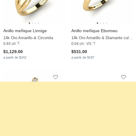
Anillo meñique Linnige
Anillo meñique Ebomwu
14k Oro Amarillo & Circonita
14k Oro Amarillo & Diamante cultivado en laboratorio
0.93 crt
0.04 crt - VS
$1,129.00
$531.00
a partir de $242
a partir de $187
Anillo meñique Ufandin
Anillo meñique Berolle