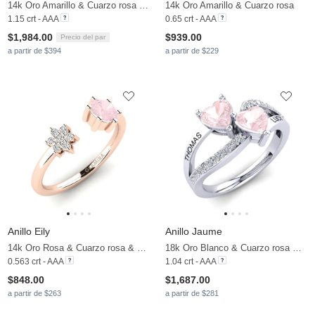
14k Oro Amarillo & Cuarzo rosa & Moissanita
14k Oro Amarillo & Cuarzo rosa
1.15 crt - AAA
0.65 crt - AAA
$1,984.00
$939.00
Precio del par
a partir de $394
a partir de $229
Anillo Eily
Anillo Jaume
14k Oro Rosa & Cuarzo rosa & Moissanita
18k Oro Blanco & Cuarzo rosa & Moissanita
0.563 crt - AAA
1.04 crt - AAA
$848.00
$1,687.00
a partir de $263
a partir de $281