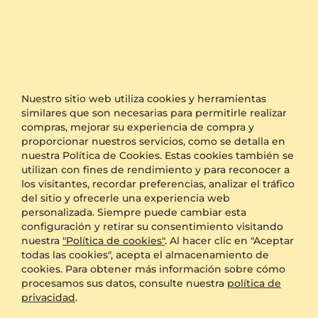
Anillo Cecila
Anillo Emilly
18k Oro Amarillo & Cuarzo rosa
14k Oro Blanco & Cuarzo rosa & Moissanita
12.6 crt - AAA
0.53 crt - AAA
Nuestro sitio web utiliza cookies y herramientas
similares que son necesarias para permitirle realizar
$4,587.00
$1,408.00
compras, mejorar su experiencia de compra y
a partir de $359
a partir de $283
proporcionar nuestros servicios, como se detalla en
nuestra Política de Cookies. Estas cookies también se
utilizan con fines de rendimiento y para reconocer a
los visitantes, recordar preferencias, analizar el tráfico
del sitio y ofrecerle una experiencia web
personalizada. Siempre puede cambiar esta
configuración y retirar su consentimiento visitando
nuestra
"Política de cookies"
. Al hacer clic en "Aceptar
todas las cookies", acepta el almacenamiento de
cookies. Para obtener más información sobre cómo
procesamos sus datos, consulte nuestra
política de
privacidad
.
Anillo Valeska
Anillo Urwine