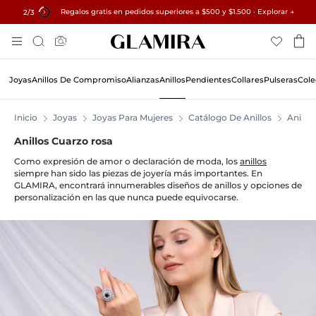
Regalos gratis en pedidos superiores a $500 y $1.500 · Explorar →
✓ Devoluciones en 60 días ✓ Redimensionamiento gratuito
15% en todos los pedidos →
3
/3
Skip
Búsqueda
To
Content
Joyas
Anillos De Compromiso
Alianzas
Anillos
Pendientes
Collares
Pulseras
Cole
Inicio
Joyas
Joyas Para Mujeres
Catálogo De Anillos
Anillos
Anillos Cuarzo rosa
Como expresión de amor o declaración de moda, los
anillos
siempre han sido las piezas de joyería más importantes. En
GLAMIRA, encontrará innumerables diseños de anillos y opciones de
personalización en las que nunca puede equivocarse.