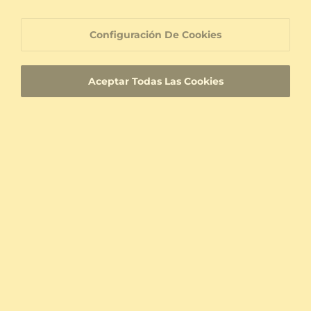
Platino 950 & Cuarzo rosa & Moissanita
14k Oro Blanco & Amarillo & Cuarzo rosa
1.11 crt - AAA
1.09 crt - AAA
Configuración De Cookies
$2,362.00
$1,096.00
a partir de $307
a partir de $225
Aceptar Todas Las Cookies
Anillo Ekaterina
18k Oro Blanco & Amarillo & Cuarzo rosa & Moissanita
0.568 crt - AAA
$1,180.00
a partir de $265