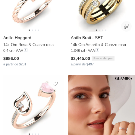
Anillo Haggard
Anillo Brati - SET
14k Oro Rosa & Cuarzo rosa
14k Oro Amarillo & Cuarzo rosa & Moissanita
0.4 crt - AAA
1.346 crt - AAA
$986.00
$2,445.00
Precio del par
a partir de $231
a partir de $497