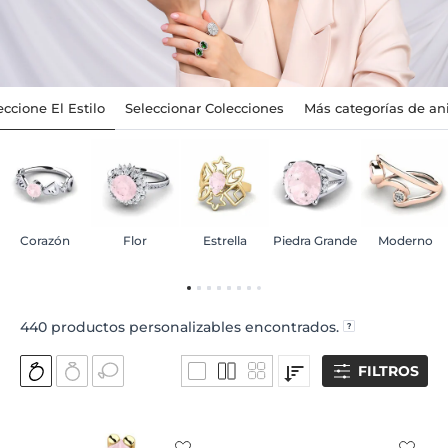
eccione El Estilo
Seleccionar Colecciones
Más categorías de ani
Corazón
Flor
Estrella
Piedra Grande
Moderno
440
productos personalizables encontrados.
FILTROS