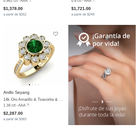
0.962 crt - AAA
0.8 crt - AAA
$1,378.00
$1,721.00
a partir de $262
a partir de $248
Anillo Seyang
14k Oro Amarillo & Tsavorita & Moissanita
1.38 crt - AAA
$2,287.00
a partir de $383