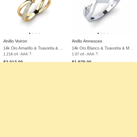
Anillo Voiron
Anillo Annesces
14k Oro Amarillo & Tsavorita & Moissanita
14k Oro Blanco & Tsavorita & Moissanita
1.218 crt - AAA
1.07 crt - AAA
$2,013.00
$1,979.00
a partir de $295
a partir de $257