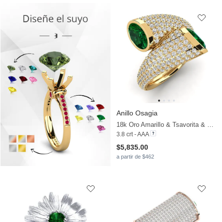
Anillo Osagia
18k Oro Amarillo & Tsavorita & Moissanita
3.8 crt - AAA
$5,835.00
a partir de $462