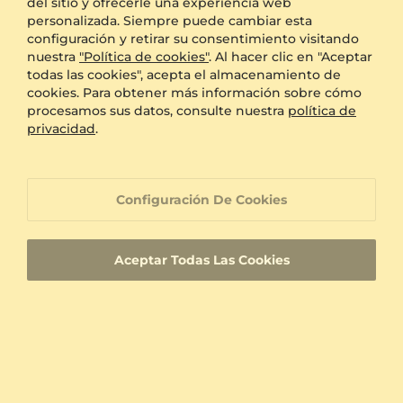
del sitio y ofrecerle una experiencia web
personalizada. Siempre puede cambiar esta
configuración y retirar su consentimiento visitando
nuestra
"Política de cookies"
. Al hacer clic en "Aceptar
todas las cookies", acepta el almacenamiento de
cookies. Para obtener más información sobre cómo
Anillo Sele
Anillo Kanchi
procesamos sus datos, consulte nuestra
política de
14k Oro Amarillo & Tsavorita & Moissanita
14k Oro Blanco & Amarillo & Tsavorita & Moissanita
privacidad
.
6.255 crt - AAA
1.688 crt - AAA
$6,777.00
$2,649.00
a partir de $545
a partir de $385
Configuración De Cookies
Aceptar Todas Las Cookies
Anillo Spuma
Anillo Tulie