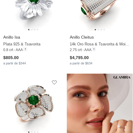
Anillo Isa
Anillo Cleitus
Plata 925 & Tsavorita
14k Oro Rosa & Tsavorita & Moissanita
0.8 crt - AAA
2.75 crt - AAA
$805.00
$4,795.00
a partir de $344
a partir de $634