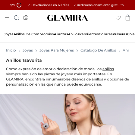
Regalos gratis en pedidos superiores a $500 y $1.500 · Explorar →
✓ Devoluciones en 60 días ✓ Redimensionamiento gratuito
15% en todos los pedidos →
3
/3
Skip
Búsqueda
To
Content
Joyas
Anillos De Compromiso
Alianzas
Anillos
Pendientes
Collares
Pulseras
Cole
Inicio
Joyas
Joyas Para Mujeres
Catálogo De Anillos
Anillos
Anillos Tsavorita
Como expresión de amor o declaración de moda, los
anillos
siempre han sido las piezas de joyería más importantes. En
GLAMIRA, encontrará innumerables diseños de anillos y opciones de
personalización en las que nunca puede equivocarse.