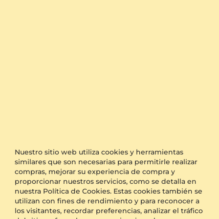
Anillo Raito
Anillo Rivoni
14k Oro Blanco & Amarillo & Tsavorita & Moissanita
White/Yellow/Rose 585 & Tsavorita & Moissanita
3.305 crt - AAA
6.632 crt - AAA
$3,869.00
$4,934.00
a partir de $433
a partir de $402
Nuestro sitio web utiliza cookies y herramientas
similares que son necesarias para permitirle realizar
compras, mejorar su experiencia de compra y
proporcionar nuestros servicios, como se detalla en
nuestra Política de Cookies. Estas cookies también se
utilizan con fines de rendimiento y para reconocer a
los visitantes, recordar preferencias, analizar el tráfico