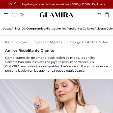
Regalos gratis en pedidos superiores a $500 y $1.500 · Explorar →
✓ Devoluciones en 60 días ✓ Redimensionamiento gratuito
15% en todos los pedidos →
3
/3
Skip
Búsqueda
To
Content
Joyas
Anillos De Compromiso
Alianzas
Anillos
Pendientes
Collares
Pulseras
Cole
Inicio
Joyas
Joyas Para Mujeres
Catálogo De Anillos
Anillos
Anillos Rodolita de Granito
Como expresión de amor o declaración de moda, los
anillos
siempre han sido las piezas de joyería más importantes. En
GLAMIRA, encontrará innumerables diseños de anillos y opciones de
personalización en las que nunca puede equivocarse.