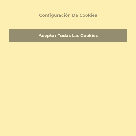
18k Oro Rosa & Rodolita de Granito
14k Oro Amarillo & Rodolita de Granito
0.09 crt - AAA
4.8 crt - AAA
Configuración De Cookies
$934.00
$2,443.00
a partir de $227
a partir de $348
Aceptar Todas Las Cookies
Anillo Talmeri - A
Plata 925 & Rodolita de Granito & Moissanita
0.146 crt - AAA
$210.00
a partir de $192