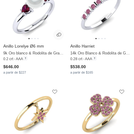
Anillo Lorelye Ø6 mm
Anillo Harriet
9k Oro blanco & Rodolita de Granito & Perla blanca
14k Oro Blanco & Rodolita de Granito
0.2 crt - AAA
0.28 crt - AAA
$646.00
$538.00
a partir de $227
a partir de $165