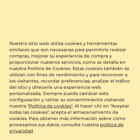
Anillo Roosevelt
Anillo apilable Zosmas - A
9k Oro blanco & Rodolita de Granito
14k Oro Amarillo & Rodolita de Granito
2 crt - AAA
0.256 crt - AAA
Nuestro sitio web utiliza cookies y herramientas
similares que son necesarias para permitirle realizar
$685.00
$597.00
compras, mejorar su experiencia de compra y
a partir de $271
a partir de $251
proporcionar nuestros servicios, como se detalla en
nuestra Política de Cookies. Estas cookies también se
utilizan con fines de rendimiento y para reconocer a
los visitantes, recordar preferencias, analizar el tráfico
del sitio y ofrecerle una experiencia web
personalizada. Siempre puede cambiar esta
configuración y retirar su consentimiento visitando
nuestra
"Política de cookies"
. Al hacer clic en "Aceptar
todas las cookies", acepta el almacenamiento de
cookies. Para obtener más información sobre cómo
procesamos sus datos, consulte nuestra
política de
privacidad
.
Anillo Kohtuda
Anillo Devalle