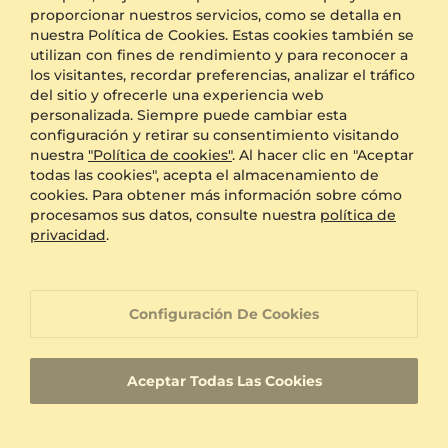
proporcionar nuestros servicios, como se detalla en
nuestra Política de Cookies. Estas cookies también se
Política de cambio de tamaño de 60 días
utilizan con fines de rendimiento y para reconocer a
los visitantes, recordar preferencias, analizar el tráfico
del sitio y ofrecerle una experiencia web
personalizada. Siempre puede cambiar esta
Garantía de por vida
configuración y retirar su consentimiento visitando
nuestra
"Política de cookies"
. Al hacer clic en "Aceptar
todas las cookies", acepta el almacenamiento de
Atención al cliente orientada a la 100%
cookies. Para obtener más información sobre cómo
satisfacción
procesamos sus datos, consulte nuestra
política de
privacidad
.
Joyas hechas a medida con una identificación
de producto única
Configuración De Cookies
Entrega rápida
Aceptar Todas Las Cookies
Certificados de autenticidad para diamantes y
piedras preciosas