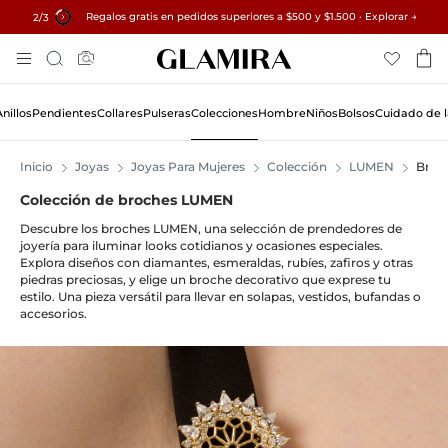
Regalos gratis en pedidos superiores a $500 y $1.500 · Explorar →
✓ Devoluciones en 60 días ✓ Redimensionamiento gratuito
15% en todos los pedidos →
2
/3
Skip
Búsqueda
To
Content
Anillos
Pendientes
Collares
Pulseras
Colecciones
Hombre
Niños
Bolsos
Cuidado de l
Inicio
Joyas
Joyas Para Mujeres
Colección
LUMEN
Broc
Colección de broches LUMEN
Descubre los broches LUMEN, una selección de prendedores de
joyería para iluminar looks cotidianos y ocasiones especiales.
Explora diseños con diamantes, esmeraldas, rubíes, zafiros y otras
piedras preciosas, y elige un broche decorativo que exprese tu
estilo. Una pieza versátil para llevar en solapas, vestidos, bufandas o
accesorios.