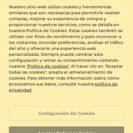
colocarlo sobre un tejido con la estructura adecuada
Nuestro sitio web utiliza cookies y herramientas
para sostener la pieza y proteger las fibras delicadas.
similares que son necesarias para permitirle realizar
compras, mejorar su experiencia de compra y
Personaliza tu joya LUMEN con el
proporcionar nuestros servicios, como se detalla en
respaldo de GLAMIRA
nuestra Política de Cookies. Estas cookies también se
utilizan con fines de rendimiento y para reconocer a
En GLAMIRA, los broches LUMEN se hacen a mano a
los visitantes, recordar preferencias, analizar el tráfico
pedido y te permiten seleccionar detalles que
Reseñas
4.85
del sitio y ofrecerle una experiencia web
acerquen la pieza a tu estilo. Puedes complementar
Ver Todas Las Valoraciones
personalizada. Siempre puede cambiar esta
tu elección con grabado gratuito cuando el diseño
configuración y retirar su consentimiento visitando
lo permita y contar con envío gratuito en EE. UU.
nuestra
"Política de cookies"
. Al hacer clic en "Aceptar
Cada compra incluye 60 días de devolución y
todas las cookies", acepta el almacenamiento de
garantía de por vida, para elegir tus prendedores de
cookies. Para obtener más información sobre cómo
oro o tus broches decorativos con mayor
Google Play
App Store
procesamos sus datos, consulte nuestra
política de
tranquilidad. Un broche también es un regalo
privacidad
.
significativo para el Día de las Madres o una
quinceañera, ocasiones muy queridas por las
comunidades latinas en Estados Unidos.
Configuración De Cookies