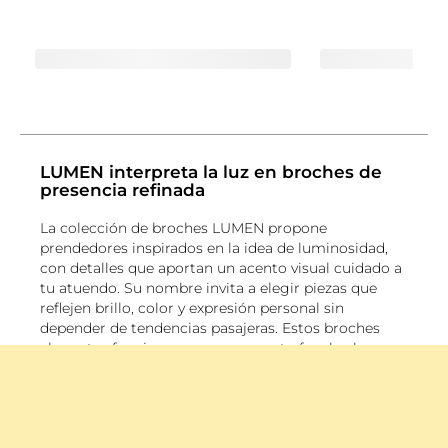
LUMEN interpreta la luz en broches de
presencia refinada
La colección de broches LUMEN propone
prendedores inspirados en la idea de luminosidad,
con detalles que aportan un acento visual cuidado a
tu atuendo. Su nombre invita a elegir piezas que
reflejen brillo, color y expresión personal sin
depender de tendencias pasajeras. Estos broches
elegantes funcionan como un punto focal sobre una
solapa, el cuello de una blusa, un vestido o una
bufanda, y también pueden dar una nueva lectura a
accesorios textiles. Desde un destello sutil hasta una
piedra de color más marcada, LUMEN reúne broches