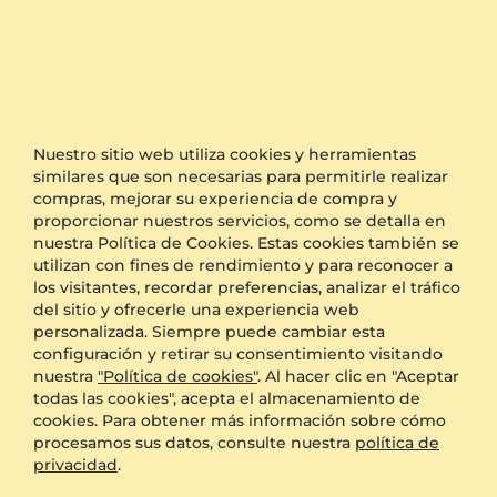
Pendiente de mujer Ryokami
Pendiente de mujer Sanbesan
14k Oro Amarillo & Zafiro blanco
14k Oro Amarillo & Zafiro blanco
0.236 crt - AAA
0.016 crt - AAA
$717.00
$622.00
a partir de $257
a partir de $272
Nuestro sitio web utiliza cookies y herramientas
similares que son necesarias para permitirle realizar
NUEVO
NUEVO
compras, mejorar su experiencia de compra y
proporcionar nuestros servicios, como se detalla en
nuestra Política de Cookies. Estas cookies también se
utilizan con fines de rendimiento y para reconocer a
los visitantes, recordar preferencias, analizar el tráfico
del sitio y ofrecerle una experiencia web
personalizada. Siempre puede cambiar esta
configuración y retirar su consentimiento visitando
nuestra
"Política de cookies"
. Al hacer clic en "Aceptar
todas las cookies", acepta el almacenamiento de
cookies. Para obtener más información sobre cómo
Pendiente de mujer Shakunage
Pendiente de mujer Shibutsu
procesamos sus datos, consulte nuestra
política de
14k Oro Amarillo & Zafiro blanco
14k Oro Amarillo & Zafiro blanco
privacidad
.
0.216 crt - AAA
0.296 crt - AAA
$1,020.00
$1,069.00