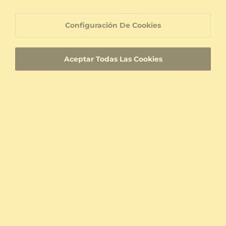
a partir de $368
a partir de $369
Configuración De Cookies
Ha visto 60 de 97 productos
Aceptar Todas Las Cookies
Colección de Aretes LUMEN
Preguntas frecuentes
¿Qué estilos puedo encontrar en la Colección
Pendientes de LUMEN?
La Colección Pendientes de LUMEN incluye opciones
pensadas para diferentes formas de llevar joyería,
como aretes de botón, aros, pendientes colgantes y
trepadores. Cada silueta cambia la presencia de la
pieza: unas funcionan de manera discreta a diario y
otras aportan movimiento o protagonismo para una
celebración.