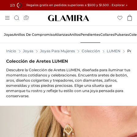
Regalos gratis en pedidos superiores a $500 y $1.500 · Explorar →
✓ Devoluciones en 60 días ✓ Redimensionamiento gratuito
15% en todos los pedidos →
2
/3
Skip
Búsqueda
To
Content
Joyas
Anillos De Compromiso
Alianzas
Anillos
Pendientes
Collares
Pulseras
Cole
Inicio
Joyas
Joyas Para Mujeres
Colección
LUMEN
Pend
Colección de Aretes LUMEN
Descubre la Colección de Aretes LUMEN, diseñada para iluminar tus
momentos cotidianos y celebraciones. Encuentra aretes de botón,
aros, diseños colgantes y trepadores, con diamantes, zafiros,
esmeraldas y otras piedras preciosas. Elige una silueta que
enmarque tu rostro y refleje tu estilo con una joya pensada para
conservarse.